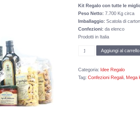
Kit Regalo con tutte le miglio
Peso Netto:
7.700 Kg circa
Imballaggio:
Scatola di carto
Confezioni:
da elenco
Prodotti in Italia
Mega
Aggiungi al carrello
kit
Pugliese
Categoria:
Idee Regalo
quantità
Tag:
Confezioni Regali
,
Mega k