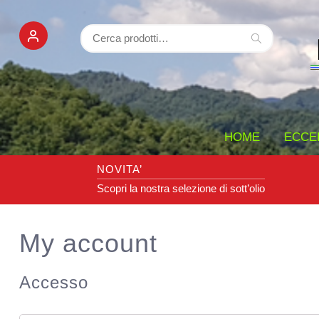
Cerca:
Cerca
HOME
ECCEL
NOVITA’
Scopri la nostra selezione di sott’olio
My account
Accesso