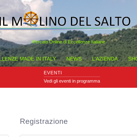
Mercato Online di Eccellenze Italiane
LENZE MADE IN ITALY
NEWS
L’AZIENDA
SH
EVENTI
Vedi gli eventi in programma
Registrazione