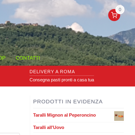
0
OP
CONTATTI
DELIVERY A ROMA
Consegna pasti pronti a casa tua
PRODOTTI IN EVIDENZA
Taralli Mignon al Peperoncino
Taralli all'Uovo