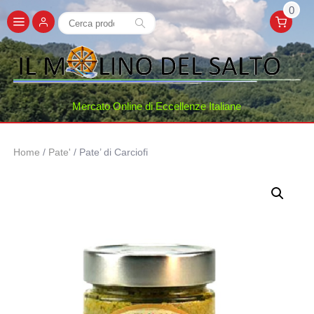
0
Cerca:
Cerca
Mercato Online di Eccellenze Italiane
Home
/
Pate'
/ Pate’ di Carciofi