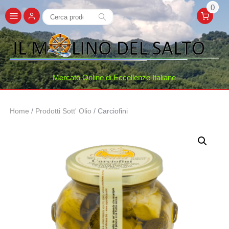
0
Cerca:
Cerca
Mercato Online di Eccellenze Italiane
Home
/
Prodotti Sott' Olio
/ Carciofini